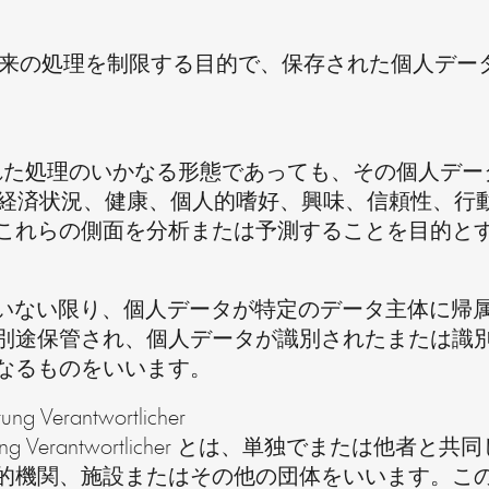
rbeitung とは、将来の処理を制限する目的で、保存され
自動化された処理のいかなる形態であっても、その個人
istung、経済状況、健康、個人的嗜好、興味、信頼
これらの側面を分析または予測することを目的と
、追加情報を用いない限り、個人データが特定のデータ主
別途保管され、個人データが識別されたまたは識
なるものをいいます。
itung Verantwortlicher
e Verarbeitung Verantwortlicher とは、単
的機関、施設またはその他の団体をいいます。こ