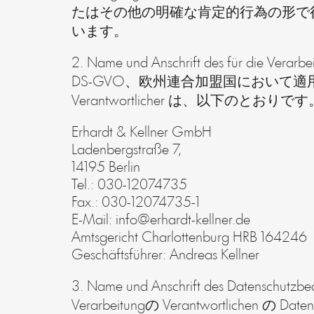
たはその他の明確な肯定的行為の形で
います。
2. Name und Anschrift des für die Verarbe
DS-GVO、欧州連合加盟国におい
Verantwortlicher は、以下のとおりです
Erhardt & Kellner GmbH
Ladenbergstraße 7,
14195 Berlin
Tel.: 030-12074735
Fax.: 030-12074735-1
E-Mail: info@erhardt-kellner.de
Amtsgericht Charlottenburg HRB 164246
Geschäftsführer: Andreas Kellner
3. Name und Anschrift des Datenschutzbe
Verarbeitungの Verantwortlichen の