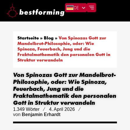
DE
Startseite
»
Blog
»
Von Spinozas Gott zur
Mandelbrot-Philosophie, oder: Wie
Spinoza, Feuerbach, Jung und die
Fraktalmathematik den personalen Gott in
Struktur verwandeln
Von Spinozas Gott zur Mandelbrot-
Philosophie, oder: Wie Spinoza,
Feuerbach, Jung und die
Fraktalmathematik den personalen
Gott in Struktur verwandeln
1.349 Wörter
4. April 2026
von
Benjamin Erhardt