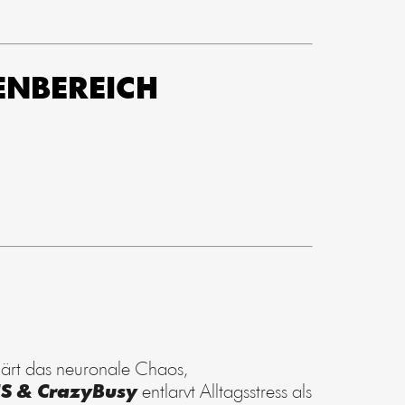
MENBEREICH
lärt das neuronale Chaos,
S & CrazyBusy
entlarvt Alltagsstress als