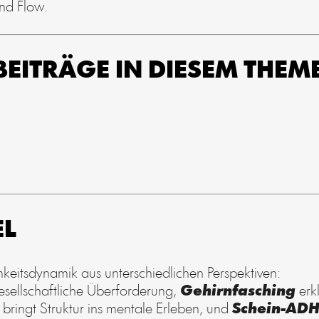
und Flow.
 BEITRÄGE IN DIESEM THE
EL
keitsdynamik aus unterschiedlichen Perspektiven:
esellschaftliche Überforderung,
Gehirnfasching
erk
bringt Struktur ins mentale Erleben, und
Schein-ADH