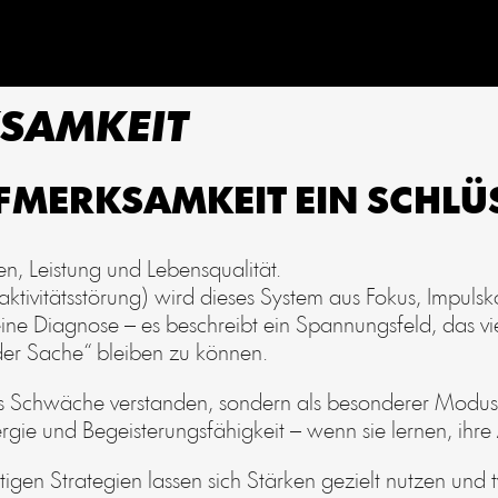
SAMKEIT
MERKSAMKEIT EIN SCHLÜ
n, Leistung und Lebensqualität.
tivitätsstörung) wird dieses System aus Fokus, Impulsk
ine Diagnose – es beschreibt ein Spannungsfeld, das vie
der Sache“ bleiben zu können.
ls Schwäche verstanden, sondern als besonderer Mod
ergie und Begeisterungsfähigkeit – wenn sie lernen, ihr
htigen Strategien lassen sich Stärken gezielt nutzen und 